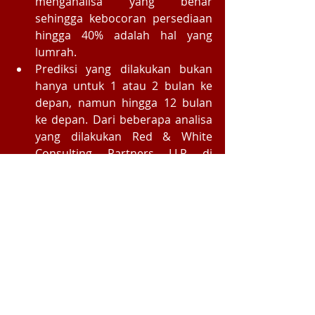
menganalisa yang benar 
sehingga kebocoran persediaan 
hingga 40% adalah hal yang 
lumrah.   
Prediksi yang dilakukan bukan 
hanya untuk 1 atau 2 bulan ke 
depan, namun hingga 12 bulan 
ke depan. Dari beberapa analisa 
yang dilakukan Red & White 
Consulting Partners LLP di 
beberapa klien manufaktur, 
kejadian tidak terduga di masa 
depan sangat mungkin 
diantisipasi dengan mempelajari 
pola seluruh kejadian yang 
lampau dengan metode time 
series forecasting. Tingkat 
akurasi dari analisa ini mencapai 
80%.  