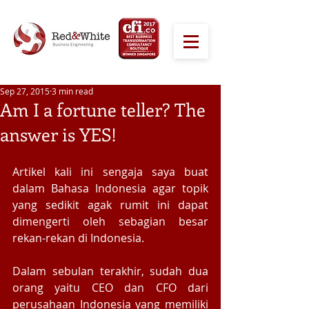
Sep 27, 2015
3 min read
Am I a fortune teller? The
answer is YES!
Artikel kali ini sengaja saya buat 
dalam Bahasa Indonesia agar topik 
yang sedikit agak rumit ini dapat 
dimengerti oleh sebagian besar 
rekan-rekan di Indonesia.  
Dalam sebulan terakhir, sudah dua 
orang yaitu CEO dan CFO dari 
perusahaan Indonesia yang memiliki 